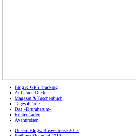
Blog & GPS-Tracking
Auf einen Blick
Magazin & Taschenbuch
Tagesabläufe
Das »Drumherum«
Routenkarten
Avantireisen
Unsere Blogs: Busweltreise 2013
Freiburg Shanghai 2010